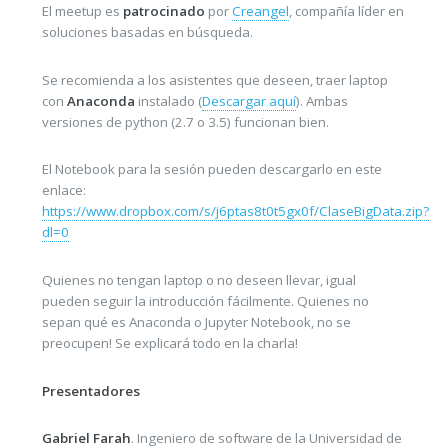
El meetup es
patrocinado
por
Creangel
, compañía líder en
soluciones basadas en búsqueda.
Se recomienda a los asistentes que deseen, traer laptop
con
Anaconda
instalado (
Descargar aquí
). Ambas
versiones de python (2.7 o 3.5) funcionan bien.
El Notebook para la sesión pueden descargarlo en este
enlace:
https://www.dropbox.com/s/j6ptas8t0t5gx0f/ClaseBigData.zip?
dl=0
Quienes no tengan laptop o no deseen llevar, igual
pueden seguir la introducción fácilmente. Quienes no
sepan qué es Anaconda o Jupyter Notebook, no se
preocupen! Se explicará todo en la charla!
Presentadores
Gabriel Farah
. Ingeniero de software de la Universidad de