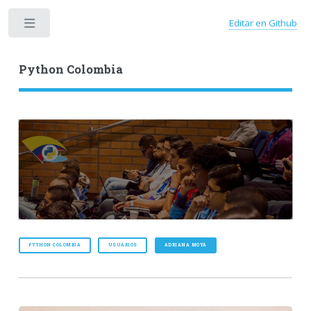
Editar en Github
Toggle
Python Colombia
PYTHON COLOMBIA
USUARIOS
ADRIANA MOYA