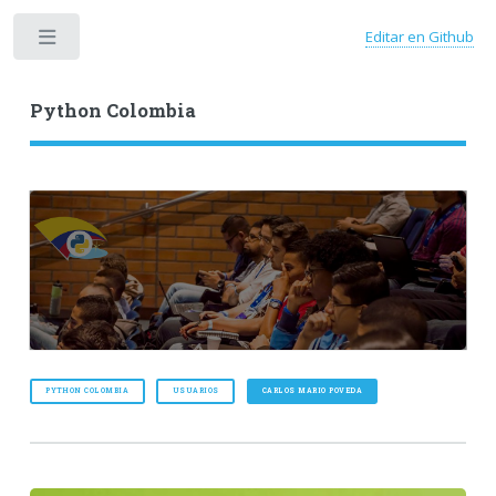
Editar en Github
Toggle
Python Colombia
PYTHON COLOMBIA
USUARIOS
CARLOS MARIO POVEDA