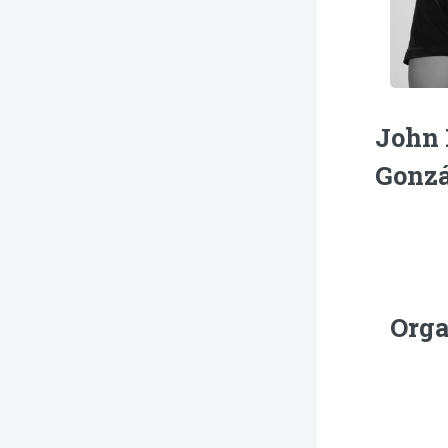
John 
Gonzá
Orga