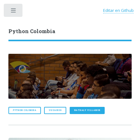
Editar en Github
Toggle
Python Colombia
PYTHON COLOMBIA
USUARIOS
NATHALY VILLAMOR