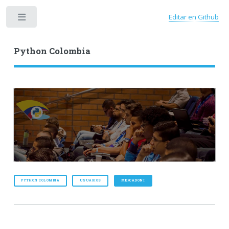
Editar en Github
Toggle
Python Colombia
PYTHON COLOMBIA
USUARIOS
MERCADONI