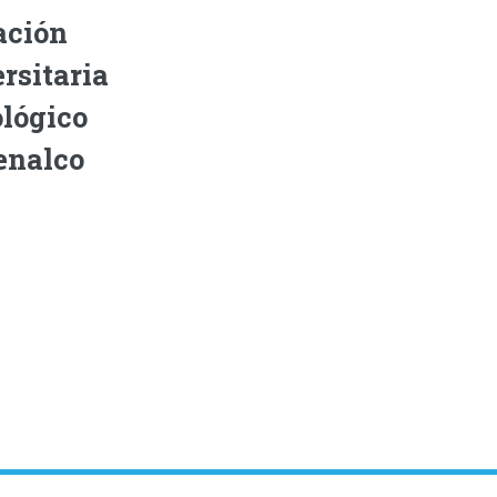
ación
rsitaria
lógico
enalco