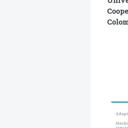
Coope
Colo
Adopt
Hech